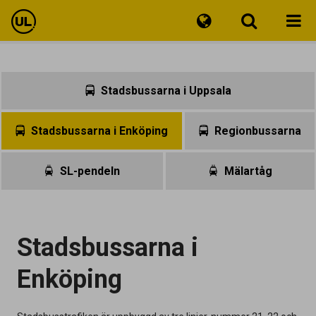
Reseinfo
Stadsbussarna i Uppsala
Biljetter
Stadsbussarna i Enköping
Regionbussarna
Kundservice
SL-pendeln
Mälartåg
Stadsbussarna i
Enköping