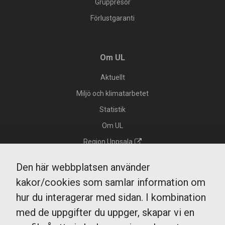
Gruppresor
Förlustgaranti
Om UL
Aktuellt
Miljö och klimatarbetet
Statistik
Om UL
Region Uppsala
Integritetspolicy GDPR
Den här webbplatsen använder
Tillgänglighet
kakor/cookies som samlar information om
Kakor/cookies
hur du interagerar med sidan. I kombination
Köp och resevillkor
med de uppgifter du uppger, skapar vi en