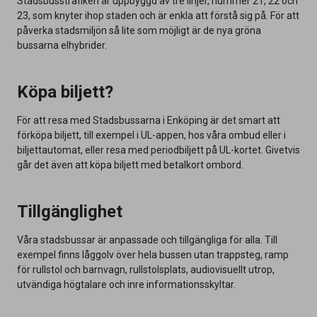
Stadsbusstrafiken är uppbyggd av tre linjer, nummer 21, 22 och
23, som knyter ihop staden och är enkla att förstå sig på. För att
påverka stadsmiljön så lite som möjligt är de nya gröna
bussarna elhybrider.
Köpa biljett?
För att resa med Stadsbussarna i Enköping är det smart att
förköpa biljett, till exempel i UL-appen, hos våra ombud eller i
biljettautomat, eller resa med periodbiljett på UL-kortet. Givetvis
går det även att köpa biljett med betalkort ombord.
Tillgänglighet
Våra stadsbussar är anpassade och tillgängliga för alla. Till
exempel finns låggolv över hela bussen utan trappsteg, ramp
för rullstol och barnvagn, rullstolsplats, audiovisuellt utrop,
utvändiga högtalare och inre informationsskyltar.