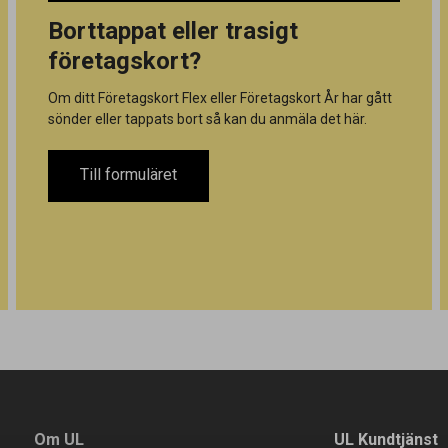
Borttappat eller trasigt
företagskort?
Om ditt Företagskort Flex eller Företagskort År har gått
sönder eller tappats bort så kan du anmäla det här.
Till formuläret
Om UL
UL Kundtjänst