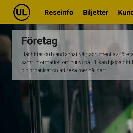
Reseinfo
Biljetter
Kund
Företag
Här hittar du bland annat vårt sortiment av företa
samt information om hur vi på UL kan hjälpa ditt 
din organisation att resa mer hållbart.