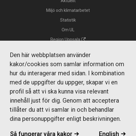
Aktuellt
Miljö och klimatarbetet
Statistik
Om UL
Region Uppsala
Integritetspolicy GDPR
Den här webbplatsen använder
Tillgänglighet
kakor/cookies som samlar information om
Kakor/cookies
hur du interagerar med sidan. I kombination
Köp och resevillkor
med de uppgifter du uppger, skapar vi en
profil så att vi ska kunna visa relevant
innehåll just för dig. Genom att acceptera
UL Kundtjänst
tillåter du att vi samlar in och behandlar
0771-14 14 14
dina personuppgifter enligt beskrivningen.
fragaoss@ul.se
Måndag - fredag
Så fungerar våra kakor
English
7-20