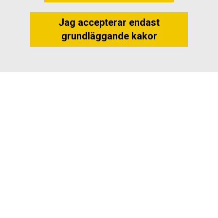
Jag accepterar endast
grundläggande kakor
Alunda
ICA Alunda
Almunge
Almunge Livs/ICA Krysset