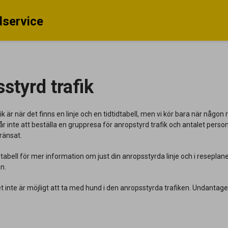
service
styrd trafik
k är när det finns en linje och en tidtidtabell, men vi kör bara när någon r
r inte att beställa en gruppresa för anropstyrd trafik och antalet pers
ränsat.
dtabell för mer information om just din anropsstyrda linje och i resepla
on.
t inte är möjligt att ta med hund i den anropsstyrda trafiken. Undantage