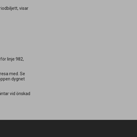
odbiljett, visar
för linje 982,
a resa med. Se
r öppen dygnet
äntar vid önskad