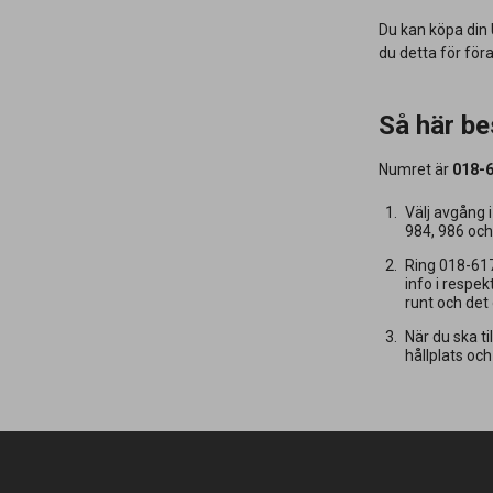
Du kan köpa din U
du detta för för
Så här be
Numret är
018-6
Välj avgång i
984, 986 oc
Ring 018-617
info i respek
runt och det 
När du ska t
hållplats och 