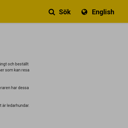
Sök
English
ingt och beställt
oner som kan resa
neraren har dessa
t är ledarhundar.