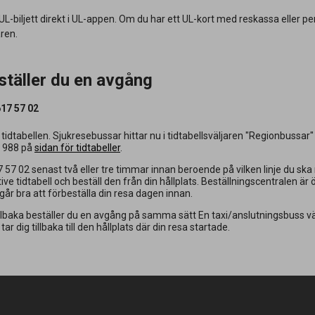
L-biljett direkt i UL-appen. Om du har ett UL-kort med reskassa eller peri
aren.
ställer du en avgång
17 57 02
 tidtabellen. Sjukresebussar hittar nu i tidtabellsväljaren "Regionbussar" 
h 988 på
sidan för tidtabeller
.
 57 02 senast två eller tre timmar innan beroende på vilken linje du sk
tive tidtabell och beställ den från din hållplats. Beställningscentralen ä
går bra att förbeställa din resa dagen innan.
illbaka beställer du en avgång på samma sätt En taxi/anslutningsbuss v
tar dig tillbaka till den hållplats där din resa startade.