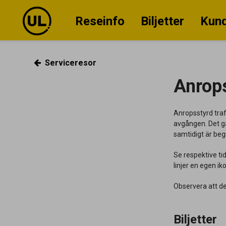
Reseinfo
Biljetter
Kund
Serviceresor
Anrops
Anropsstyrd trafi
avgången. Det gå
samtidigt är beg
Se respektive ti
linjer en egen ik
Observera att de
Biljetter