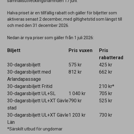
samhällsutvecklingsnämnden 17 juni.
Halva priset
är en tillfällig rabatt och
gäller för biljetter som
aktiveras senast 2 december, med giltighetstid som längst till
och med den 31 december 2026.
Nedan är nya priser som gäller från 1 juli 2026:
Biljett
Pris vuxen
Pris
rabatterad
30-dagarsbiljett
575 kr
425 kr
30-dagarsbiljett med
812 kr
662 kr
Arlandapassage
30-dagarsbiljett Fritid
210 kr*
30-dagarsbiljett UL+SL
1 040 kr
705 kr
30-dagarsbiljett UL+XT Gävle
790 kr
525 kr
stad
30-dagarsbiljett UL+XT Gävle
1 203 kr
730 kr
Län
*Särskilt utbud för ungdomar