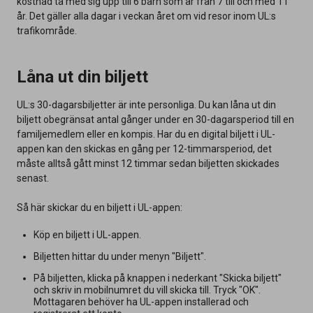
kostnad ta med sig upp till 6 barn som är från 7 till och med 11
år. Det gäller alla dagar i veckan året om vid resor inom UL:s
trafikområde.
Låna ut din biljett
UL:s 30-dagarsbiljetter är inte personliga. Du kan låna ut din
biljett obegränsat antal gånger under en 30-dagarsperiod till en
familjemedlem eller en kompis. Har du en digital biljett i UL-
appen kan den skickas en gång per 12-timmarsperiod, det
måste alltså gått minst 12 timmar sedan biljetten skickades
senast.
Så här skickar du en biljett i UL-appen:
Köp en biljett i UL-appen.
Biljetten hittar du under menyn "Biljett".
På biljetten, klicka på knappen i nederkant "Skicka biljett"
och skriv in mobilnumret du vill skicka till. Tryck "OK".
Mottagaren behöver ha UL-appen installerad och