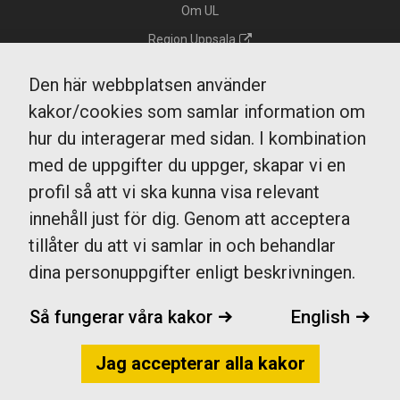
Om UL
Region Uppsala
Integritetspolicy GDPR
Den här webbplatsen använder
Tillgänglighet
kakor/cookies som samlar information om
Kakor/cookies
hur du interagerar med sidan. I kombination
Köp och resevillkor
med de uppgifter du uppger, skapar vi en
profil så att vi ska kunna visa relevant
innehåll just för dig. Genom att acceptera
UL Kundtjänst
tillåter du att vi samlar in och behandlar
0771-14 14 14
dina personuppgifter enligt beskrivningen.
fragaoss@ul.se
Måndag - fredag
Så fungerar våra kakor
English
7-20
Lördag, söndag och helgdag
9-17
Jag accepterar alla kakor