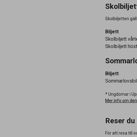
Skolbiljet
Skolbiljetten gä
Biljett
Skolbiljett vår
Skolbiljett hös
Sommarlo
Biljett
Sommarlovsbil
* Ungdomar i Upp
Mer info om den
Reser du 
För att resa till 