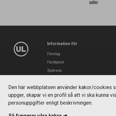
gäller
.
Information för
Företag
Färdtjänst
Sjukresa
Press
Den här webbplatsen använder kakor/cookies so
Ombud
uppger, skapar vi en profil så att vi ska kunna vi
Skolkort
personuppgifter enligt beskrivningen.
Gruppresor
Förlustgaranti
Så fungerar våra kakor