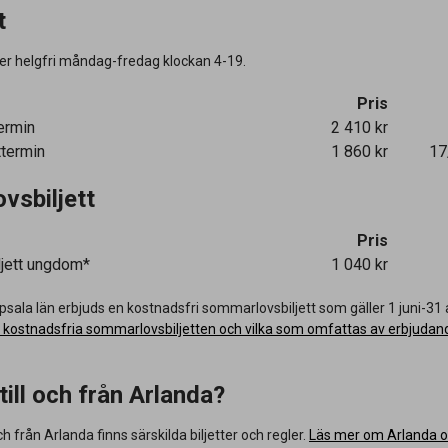
t
ller helgfri måndag-fredag klockan 4-19.
Pris
termin
2 410 kr
ttermin
1 860 kr
17
vsbiljett
Pris
jett ungdom*
1 040 kr
sala län erbjuds en kostnadsfri sommarlovsbiljett som gäller 1 juni-31 
 kostnadsfria sommarlovsbiljetten och vilka som omfattas av erbjudand
till och från Arlanda?
och från Arlanda finns särskilda biljetter och regler.
Läs mer om Arlanda 