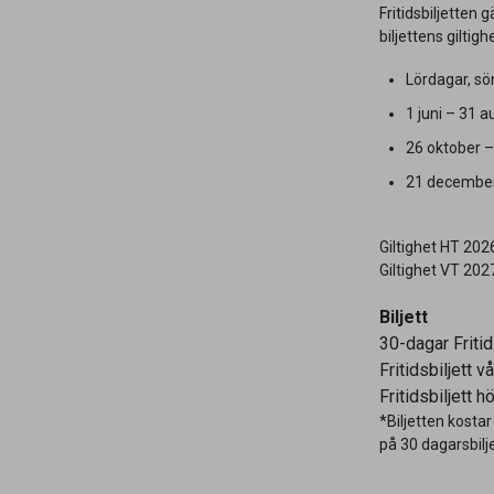
Fritidsbiljetten
biljettens giltigh
Lördagar, s
1 juni – 31 a
26 oktober –
21 december 
Giltighet HT 202
Giltighet VT 202
Biljett
30-dagar Fritid
Fritidsbiljett v
Fritidsbiljett 
*Biljetten kost
på 30 dagarsbilj