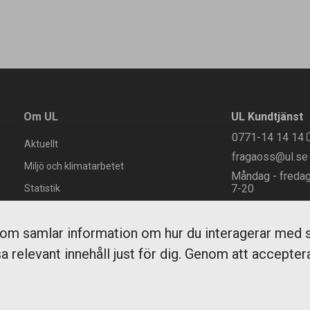
Om UL
UL Kundtjänst
0771-14 14 14
Aktuellt
fragaoss@ul.se
Miljö och klimatarbetet
Måndag - freda
7-20
Statistik
Lördag, söndag
Om UL
helgdag
m samlar information om hur du interagerar med s
9-17
Region Uppsala
sa relevant innehåll just för dig. Genom att acceptera
Integritetspolicy GDPR
Tillgänglighet
Kakor/cookies