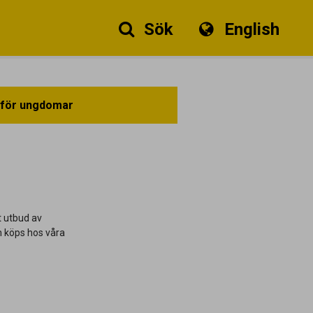
Sök
English
d för ungdomar
lt utbud av
om köps hos våra