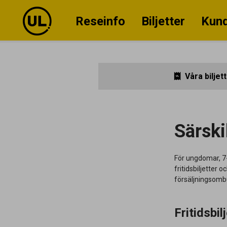
Reseinfo
Biljetter
Kund
Våra biljet
Särski
För ungdomar, 7-1
fritidsbiljetter 
försäljningsomb
Fritidsbil