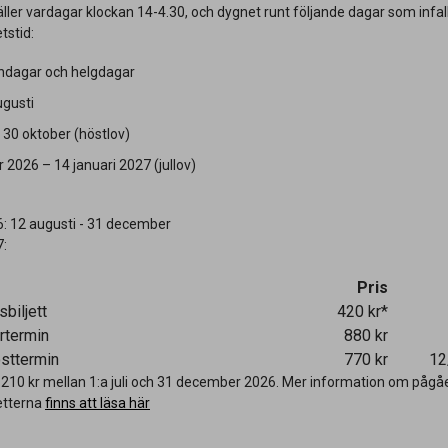
 gäller vardagar klockan 14-4.30, och dygnet runt följande dagar som infal
etstid:
öndagar och helgdagar
ugusti
 30 oktober (höstlov)
2026 – 14 januari 2027 (jullov)
6: 12 augusti - 31 december
7:
Pris
sbiljett
420 kr*
årtermin
880 kr
hösttermin
770 kr
12
ar 210 kr mellan 1:a juli och 31 december 2026. Mer information om på
etterna
finns att läsa här