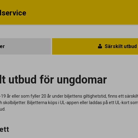
service
ter
Särskilt utbu
lt utbud för ungdomar
9 år eller som fyller 20 år under biljettens giltighetstid, finns ett särski
och skolbiljetter. Biljetterna köps i UL-appen eller laddas på ett UL-kort s
ud.
jett