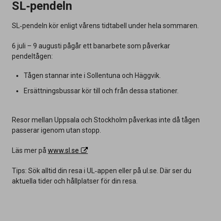
SL‑pendeln
SL‑pendeln kör enligt vårens tidtabell under hela sommaren.
6 juli – 9 augusti pågår ett banarbete som påverkar
pendeltågen:
Tågen stannar inte i Sollentuna och Häggvik.
Ersättningsbussar kör till och från dessa stationer.
Resor mellan Uppsala och Stockholm påverkas inte då tågen
passerar igenom utan stopp.
Läs mer på
www.sl.se
Tips: Sök alltid din resa i UL‑appen eller på ul.se. Där ser du
aktuella tider och hållplatser för din resa.