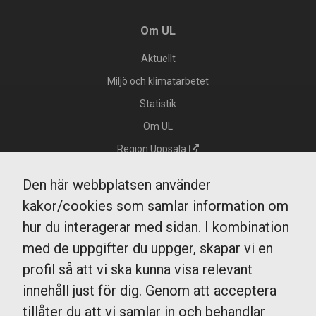
Om UL
Aktuellt
Miljö och klimatarbetet
Statistik
Om UL
Region Uppsala
Integritetspolicy GDPR
Den här webbplatsen använder
Tillgänglighet
kakor/cookies som samlar information om
Kakor/cookies
hur du interagerar med sidan. I kombination
Köp och resevillkor
med de uppgifter du uppger, skapar vi en
profil så att vi ska kunna visa relevant
innehåll just för dig. Genom att acceptera
UL Kundtjänst
tillåter du att vi samlar in och behandlar
0771-14 14 14