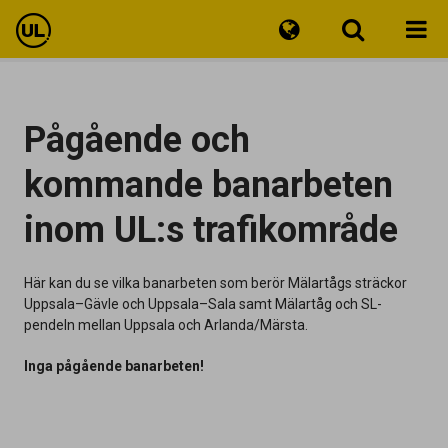
Reseinfo
Pågående och
Biljetter
kommande banarbeten
Kundservice
inom UL:s trafikområde
Här kan du se vilka banarbeten som berör Mälartågs sträckor
Uppsala–Gävle och Uppsala–Sala samt Mälartåg och SL-
pendeln mellan Uppsala och Arlanda/Märsta.
Inga pågående banarbeten!