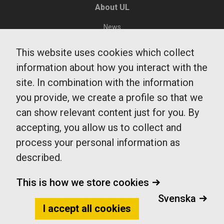
About UL
News
Environment and sustainability
This website uses cookies which collect
Public Transit Department
information about how you interact with the
Region Uppsala
site. In combination with the information
Integrity and Cookies
you provide, we create a profile so that we
can show relevant content just for you. By
accepting, you allow us to collect and
UL Customer Service
process your personal information as
0771-14 14 14
described.
fragaoss@ul.se
Monday - Friday
This is how we store cookies
7-20
Saturdays, Sundays and public vacations
Svenska
9-17
I accept all cookies